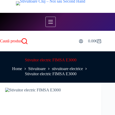
Skip
to
content
Caută produs
0.00
€
Shopping
cart
Stivuitor electric FIMSA E3000
Home
Stivuitoare
stivuitoare electrice
Stivuitor electric FIMSA E3000