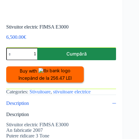
Stivuitor electric FIMSA E3000
6,500.00
€
Stivuitor
Cumpără
electric
FIMSA
E3000
Buy with
quantity
începând de la 256.47 LEI
Categories:
Stivuitoare
,
stivuitoare electrice
Description
Description
Stivuitor electric FIMSA E3000
An fabricatie 2007
Putere ridicare 3 Tone